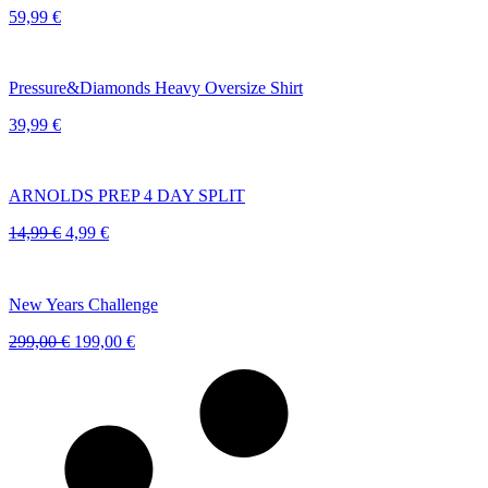
59,99
€
Pressure&Diamonds Heavy Oversize Shirt
39,99
€
ARNOLDS PREP 4 DAY SPLIT
Ursprünglicher
Aktueller
14,99
€
4,99
€
Preis
Preis
war:
ist:
14,99 €
4,99 €.
New Years Challenge
Ursprünglicher
Aktueller
299,00
€
199,00
€
Preis
Preis
war:
ist:
299,00 €
199,00 €.