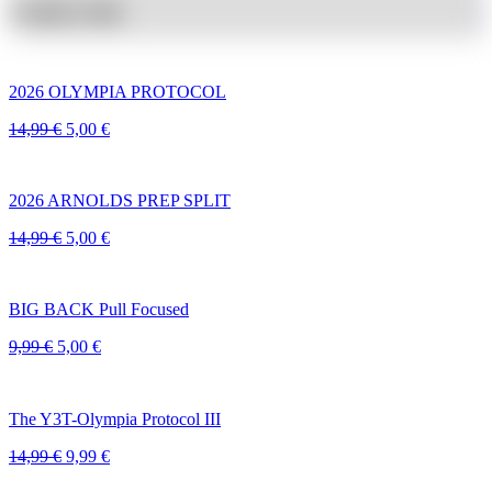
Produkt Größe
+
2026 OLYMPIA PROTOCOL
Ursprünglicher
Aktueller
14,99
€
5,00
€
Preis
Preis
war:
ist:
14,99 €
5,00 €.
2026 ARNOLDS PREP SPLIT
Ursprünglicher
Aktueller
14,99
€
5,00
€
Preis
Preis
war:
ist:
14,99 €
5,00 €.
BIG BACK Pull Focused
Ursprünglicher
Aktueller
9,99
€
5,00
€
Preis
Preis
war:
ist:
9,99 €
5,00 €.
The Y3T-Olympia Protocol III
Ursprünglicher
Aktueller
14,99
€
9,99
€
Preis
Preis