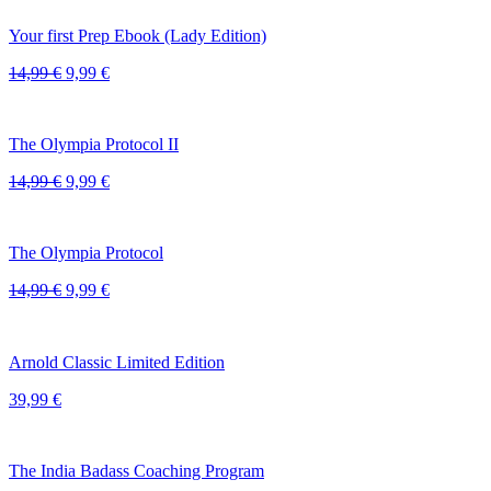
war:
ist:
14,99 €
9,99 €.
Your first Prep Ebook (Lady Edition)
Ursprünglicher
Aktueller
14,99
€
9,99
€
Preis
Preis
war:
ist:
14,99 €
9,99 €.
The Olympia Protocol II
Ursprünglicher
Aktueller
14,99
€
9,99
€
Preis
Preis
war:
ist:
14,99 €
9,99 €.
The Olympia Protocol
Ursprünglicher
Aktueller
14,99
€
9,99
€
Preis
Preis
war:
ist:
14,99 €
9,99 €.
Arnold Classic Limited Edition
39,99
€
The India Badass Coaching Program