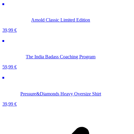
war:
ist:
14,99 €
9,99 €.
Arnold Classic Limited Edition
39,99
€
The India Badass Coaching Program
59,99
€
Pressure&Diamonds Heavy Oversize Shirt
39,99
€