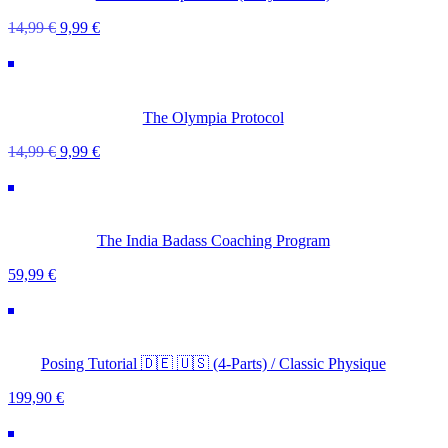
Menge
Ursprünglicher
Aktueller
14,99
€
9,99
€
Preis
Preis
war:
ist:
14,99 €
9,99 €.
The Olympia Protocol
Ursprünglicher
Aktueller
14,99
€
9,99
€
Preis
Preis
war:
ist:
14,99 €
9,99 €.
The India Badass Coaching Program
59,99
€
Posing Tutorial 🇩🇪 🇺🇸 (4-Parts) / Classic Physique
199,90
€