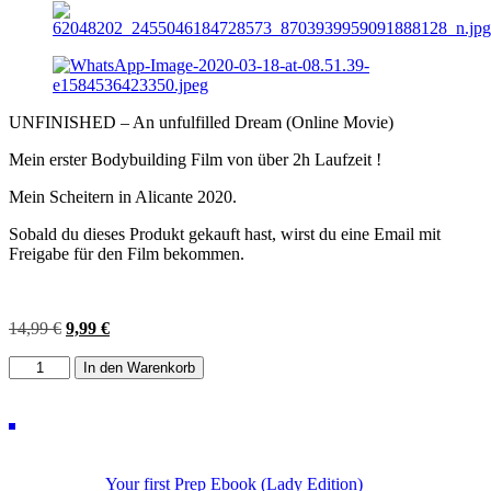
UNFINISHED – An unfulfilled Dream (Online Movie)
Mein erster Bodybuilding Film von über 2h Laufzeit !
Mein Scheitern in Alicante 2020.
Sobald du dieses Produkt gekauft hast, wirst du eine Email mit
Freigabe für den Film bekommen.
Ursprünglicher
Aktueller
14,99
€
9,99
€
Preis
Preis
UNFINISHED
war:
ist:
In den Warenkorb
-
14,99 €
9,99 €.
An
unfulfilled
Dream
(Online
Movie)
Your first Prep Ebook (Lady Edition)