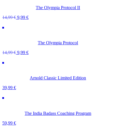
The Olympia Protocol II
Ursprünglicher
Aktueller
14,99
€
9,99
€
Preis
Preis
war:
ist:
14,99 €
9,99 €.
The Olympia Protocol
Ursprünglicher
Aktueller
14,99
€
9,99
€
Preis
Preis
war:
ist:
14,99 €
9,99 €.
Arnold Classic Limited Edition
39,99
€
The India Badass Coaching Program
59,99
€