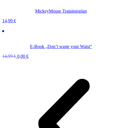
MickeyMouse Trainingsplan
14,99
€
E-Book „Don’t waste your Waist“
Ursprünglicher
Aktueller
14,99
€
0,00
€
Preis
Preis
war:
ist:
14,99 €
0,00 €.