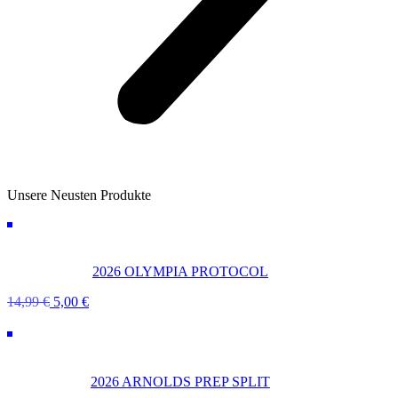
Unsere Neusten Produkte
2026 OLYMPIA PROTOCOL
Ursprünglicher
Aktueller
14,99
€
5,00
€
Preis
Preis
war:
ist:
14,99 €
5,00 €.
2026 ARNOLDS PREP SPLIT