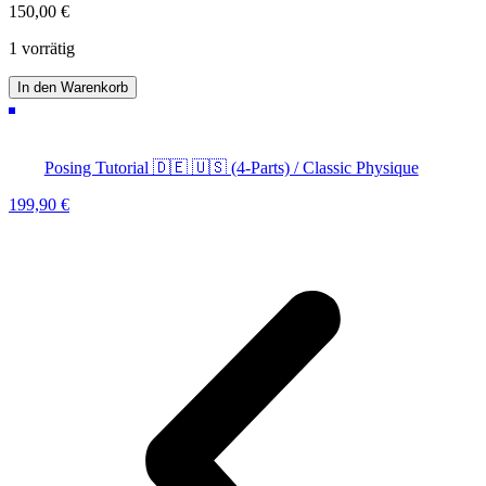
150,00
€
1 vorrätig
Personal
In den Warenkorb
Skype
Call
Menge
Posing Tutorial 🇩🇪 🇺🇸 (4-Parts) / Classic Physique
199,90
€