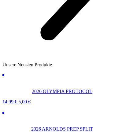
Unsere Neusten Produkte
2026 OLYMPIA PROTOCOL
Ursprünglicher
Aktueller
14,99
€
5,00
€
Preis
Preis
war:
ist:
14,99 €
5,00 €.
2026 ARNOLDS PREP SPLIT