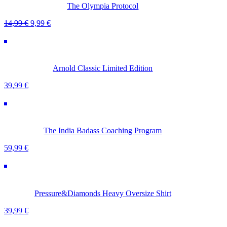
The Olympia Protocol
Ursprünglicher
Aktueller
14,99
€
9,99
€
Preis
Preis
war:
ist:
14,99 €
9,99 €.
Arnold Classic Limited Edition
39,99
€
The India Badass Coaching Program
59,99
€
Pressure&Diamonds Heavy Oversize Shirt
39,99
€