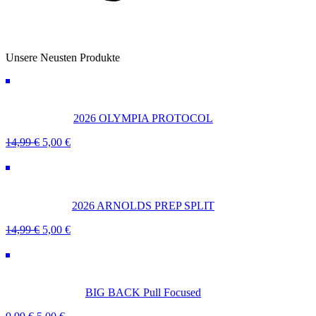
Unsere Neusten Produkte
2026 OLYMPIA PROTOCOL
Ursprünglicher
Aktueller
14,99
€
5,00
€
Preis
Preis
war:
ist:
14,99 €
5,00 €.
2026 ARNOLDS PREP SPLIT
Ursprünglicher
Aktueller
14,99
€
5,00
€
Preis
Preis
war:
ist:
14,99 €
5,00 €.
BIG BACK Pull Focused
Ursprünglicher
Aktueller