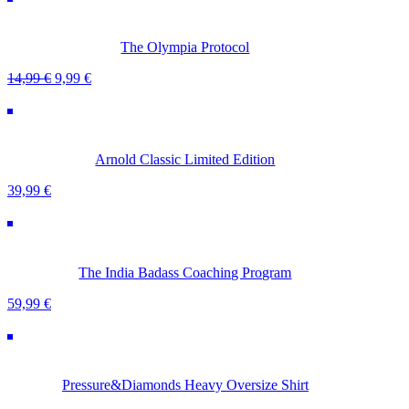
14,99 €
9,99 €.
The Olympia Protocol
Ursprünglicher
Aktueller
14,99
€
9,99
€
Preis
Preis
war:
ist:
14,99 €
9,99 €.
Arnold Classic Limited Edition
39,99
€
The India Badass Coaching Program
59,99
€
Pressure&Diamonds Heavy Oversize Shirt