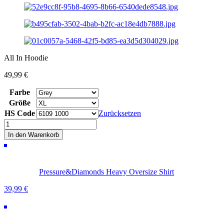
All In Hoodie
49,99
€
Farbe
Größe
HS Code
Zurücksetzen
All
In
In den Warenkorb
Hoodie
Menge
Pressure&Diamonds Heavy Oversize Shirt
39,99
€