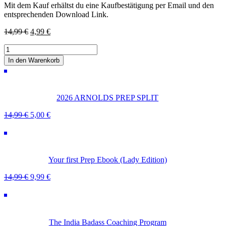
Mit dem Kauf erhältst du eine Kaufbestätigung per Email und den
entsprechenden Download Link.
Ursprünglicher
Aktueller
14,99
€
4,99
€
Preis
Preis
Maximum
war:
ist:
Hypertrophy
14,99 €
4,99 €.
In den Warenkorb
Stretching
-
VOLLES
PROTOKOL
2026 ARNOLDS PREP SPLIT
Menge
Ursprünglicher
Aktueller
14,99
€
5,00
€
Preis
Preis
war:
ist:
14,99 €
5,00 €.
Your first Prep Ebook (Lady Edition)
Ursprünglicher
Aktueller
14,99
€
9,99
€
Preis
Preis
war:
ist:
14,99 €
9,99 €.
The India Badass Coaching Program