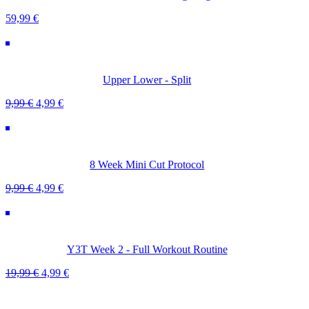
59,99
€
Upper Lower - Split
Original
Aktueller
9,99
€
4,99
€
price
Preis
was:
ist:
9.99
4,99 €.
€
8 Week Mini Cut Protocol
Original
Aktueller
9,99
€
4,99
€
price
Preis
was:
ist:
9.99
4,99 €.
€
Y3T Week 2 - Full Workout Routine
Ursprünglicher
Aktueller
19,99
€
4,99
€
Preis
Preis
war:
ist: