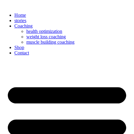
Zum
Inhalt
Home
springen
stories
Coaching
health optimization
weight loss coaching
muscle building coaching
Shop
Contact