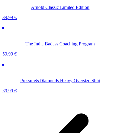
Arnold Classic Limited Edition
39,99
€
The India Badass Coaching Program
59,99
€
Pressure&Diamonds Heavy Oversize Shirt
39,99
€