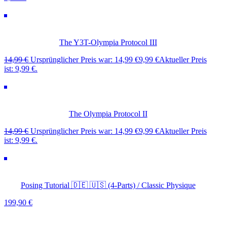
The Y3T-Olympia Protocol III
14,99
€
Ursprünglicher Preis war: 14,99 €
9,99
€
Aktueller Preis
ist: 9,99 €.
The Olympia Protocol II
14,99
€
Ursprünglicher Preis war: 14,99 €
9,99
€
Aktueller Preis
ist: 9,99 €.
Posing Tutorial 🇩🇪 🇺🇸 (4-Parts) / Classic Physique
199,90
€