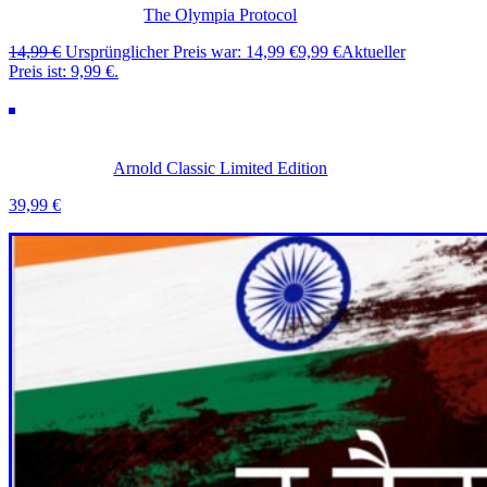
The Olympia Protocol
14,99
€
Ursprünglicher Preis war: 14,99 €
9,99
€
Aktueller
Preis ist: 9,99 €.
Arnold Classic Limited Edition
39,99
€